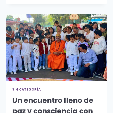
EN
EL
RETO
SOCIOS
FORMADORES
DEL
TEC
DE
MONTERREY
SIN CATEGORÍA
Un encuentro lleno de
paz y consciencia con