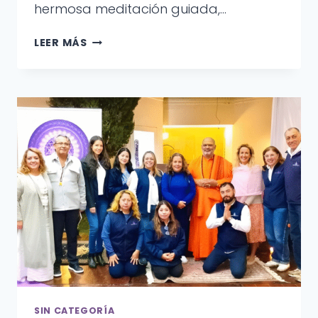
hermosa meditación guiada,…
UN
LEER MÁS
ENCUENTRO
LLENO
DE
PAZ
Y
CONSCIENCIA
CON
SWAMI
GURUDEV
NITYANANDA
EN
ESCUELAS
SIN CATEGORÍA