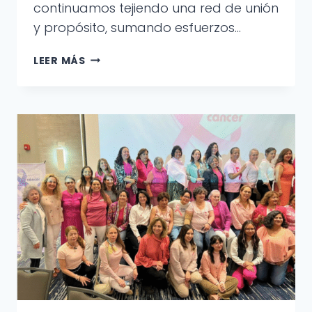
continuamos tejiendo una red de unión
y propósito, sumando esfuerzos…
UNA
LEER MÁS
NOCHE
DE
PAZ
Y
CONSCIENCIA
CON
SWAMI
GURUDEV
NITYANANDA