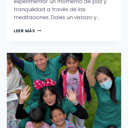
experimentar un momento de paz y
tranquilidad a través de las
meditaciones. Dales un vistazo y…
VIDEOS
LEER MÁS
PARA
RELAJARTE
CON
LIFEFULLNESS
HEALTH
CREADOS
POR
ALUMNOS
DEL
TEC
DE
MONTERREY