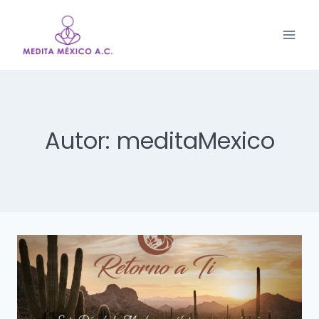
Saltar
al
contenido
Autor: meditaMexico