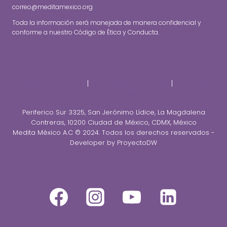
correo@meditamexico.org
Toda la información será manejada de manera confidencial y
conforme a nuestro Código de Ética y Conducta.
Aviso de privacidad
|
Políticas de compras
|
Terminos y
condiciones
Periferico Sur 3325, San Jerónimo Lídice, La Magdalena
Contreras, 10200 Ciudad de México, CDMX, México
Medita México A.C © 2024. Todos los derechos reservados -
Developer by ProyectoDW
Únete al equipo