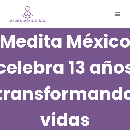
Saltar
al
contenido
Medita Méxic
celebra 13 año
transformand
vidas