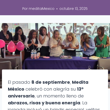
Por
meditaMexico
octubre 13, 2025
El pasado
8 de septiembre
,
Medita
México
celebró con alegría su
13º
aniversario
, un momento lleno de
abrazos, risas y buena energía
. La
jornada incluyó un brindis especial, velitas