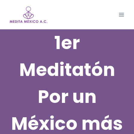
Saltar
al
contenido
1er
Meditatón
Por un
México más