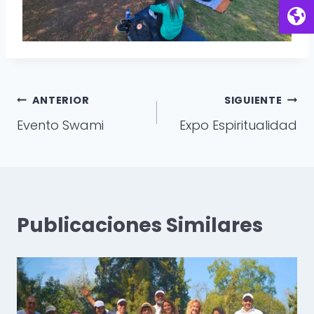
Navegación
ANTERIOR
SIGUIENTE
Evento Swami
Expo Espiritualidad
de
entradas
Publicaciones Similares