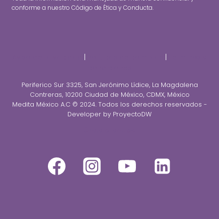
conforme a nuestro Código de Ética y Conducta.
Aviso de privacidad
|
Políticas de compras
|
Terminos y
condiciones
Periferico Sur 3325, San Jerónimo Lídice, La Magdalena
Contreras, 10200 Ciudad de México, CDMX, México
Medita México A.C © 2024. Todos los derechos reservados -
Developer by ProyectoDW
Únete al equipo