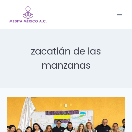
Saltar
al
contenido
zacatlán de las
manzanas