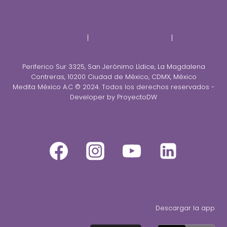
Aviso de privacidad
|
Políticas de compras
|
Terminos y
condiciones
Periferico Sur 3325, San Jerónimo Lídice, La Magdalena
Contreras, 10200 Ciudad de México, CDMX, México
Medita México A.C © 2024. Todos los derechos reservados -
Developer by ProyectoDW
Únete al equipo
Descargar la app